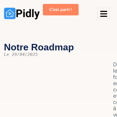
C'est parti !
Notre Roadmap
Le 29/04/2025
D
l
f
e
c
e
c
à
v